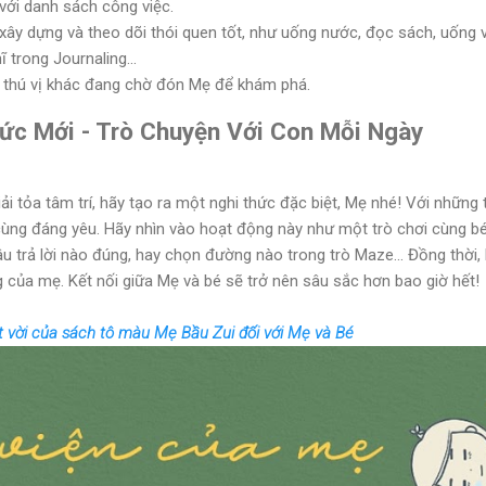
với danh sách công việc.
xây dựng và theo dõi thói quen tốt, như uống nước, đọc sách, uống vi
ĩ trong Journaling...
g thú vị khác đang chờ đón Mẹ để khám phá.
ức Mới - Trò Chuyện Với Con Mỗi Ngày
iải tỏa tâm trí, hãy tạo ra một nghi thức đặc biệt, Mẹ nhé! Với những 
 cùng đáng yêu. Hãy nhìn vào hoạt động này như một trò chơi cùng b
u trả lời nào đúng, hay chọn đường nào trong trò Maze... Đồng thời
g của mẹ. Kết nối giữa Mẹ và bé sẽ trở nên sâu sắc hơn bao giờ hết!
 vời của sách tô màu Mẹ Bầu Zui đối với Mẹ và Bé