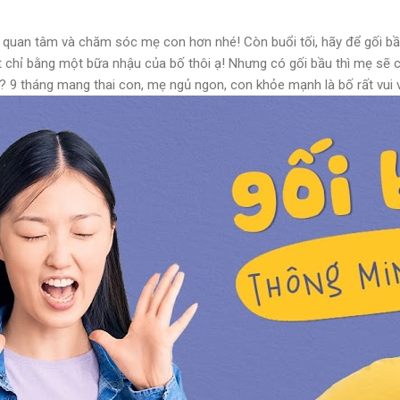
n quan tâm và chăm sóc mẹ con hơn nhé! Còn buổi tối, hãy để gối b
 chỉ bằng một bữa nhậu của bố thôi ạ! Nhưng có gối bầu thì mẹ sẽ 
ố? 9 tháng mang thai con, mẹ ngủ ngon, con khỏe mạnh là bố rất vui