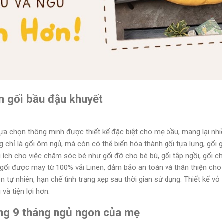
n gối bầu đậu khuyết
ựa chọn thông minh được thiết kế đặc biệt cho mẹ bầu, mang lại nhiều
chỉ là gối ôm ngủ, mà còn có thể biến hóa thành gối tựa lưng, gối gá
u ích cho việc chăm sóc bé như gối đỡ cho bé bú, gối tập ngồi, gối ch
ỏ gối được may từ 100% vải Linen, đảm bảo an toàn và thân thiện cho
n tự nhiên, hạn chế tình trạng xẹp sau thời gian sử dụng. Thiết kế vỏ 
 và tiện lợi hơn.
ng 9 tháng ngủ ngon của mẹ