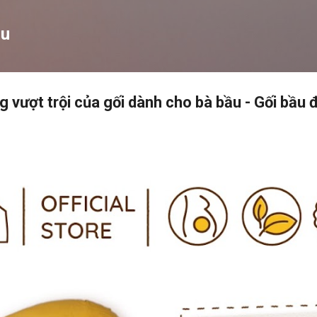
Chuyển đến nội dung chính
ậu
 vượt trội của gối dành cho bà bầu - Gối bầu 