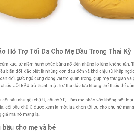
o Hỗ Trợ Tối Đa Cho Mẹ Bầu Trong Thai Kỳ
y cảm xúc, từ niềm hạnh phúc bùng nổ đến những lo lắng không tận. T
iều biến đổi, đặc biệt là những cơn đau đớn và khó chịu từ khắp ngó
 cân đối, giấc ngủ cũng đóng vai trò quan trọng, giúp mẹ thư giãn và
ỳ, chiếc GỐI BẦU trở thành một trợ thủ đắc lực không thể thiếu để đả
i gối bầu như gối chữ U, gối chữ F,... làm mẹ phân vân không biết loại
a, gối bầu chữ C được xem là một lựa chọn tối ưu cho phụ nữ mang t
 giá mà nó mang lại.
i bầu cho mẹ và bé