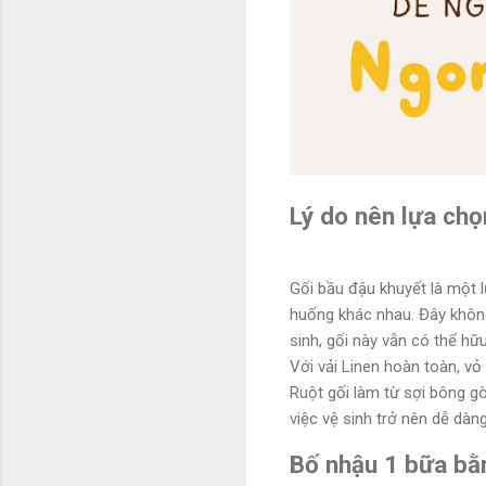
Lý do nên lựa chọ
Gối bầu đậu khuyết là một l
huống khác nhau. Đây không 
sinh, gối này vẫn có thể hữ
Với vải Linen hoàn toàn, v
Ruột gối làm từ sợi bông gò
việc vệ sinh trở nên dễ dàng
Bố nhậu 1 bữa bằ