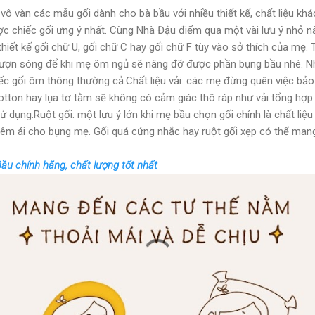
ó vô vàn các mẫu gối dành cho bà bầu với nhiều thiết kế, chất liệu 
ợc chiếc gối ưng ý nhất. Cùng Nhà Đậu điểm qua một vài lưu ý nhỏ n
 thiết kế gối chữ U, gối chữ C hay gối chữ F tùy vào sở thích của mẹ.
lượn sóng để khi mẹ ôm ngủ sẽ nâng đỡ được phần bụng bầu nhé. Nh
ếc gối ôm thông thường cả.Chất liệu vải: các mẹ đừng quên việc bảo
otton hay lụa tơ tằm sẽ không có cảm giác thô ráp như vải tổng hợp.
 dụng.Ruột gối: một lưu ý lớn khi mẹ bầu chọn gối chính là chất liệu t
êm ái cho bụng mẹ. Gối quá cứng nhắc hay ruột gối xẹp có thể mang
ầu chính hãng, chất lượng tốt nhất